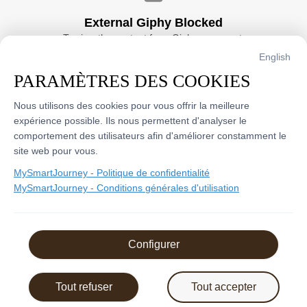
External Giphy Blocked
To view the content from Giphy, you must 
consent to the storage of third-party cookies 
English
and data processing by Giphy. Read our 
PARAMÈTRES DES COOKIES
Privacy Policy
 for more information.
Accept and continue
Nous utilisons des cookies pour vous offrir la meilleure 
expérience possible. Ils nous permettent d'analyser le 
comportement des utilisateurs afin d'améliorer constamment le 
site web pour vous.
MySmartJourney -
Politique de confidentialité
MySmartJourney -
Conditions générales d'utilisation
2026
 - 
Propulsé par
Configurer
v3.124.0
English
Conditions d'utilisation
Politique sur la vie privée
Tout refuser
Tout accepter
À propos de cette page
Signaler ce contenu