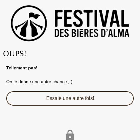
OUPS!
Tellement pas!
On te donne une autre chance ;-)
Essaie une autre fois!