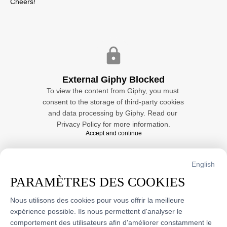
Cheers!
External Giphy Blocked
To view the content from Giphy, you must 
consent to the storage of third-party cookies 
and data processing by Giphy. Read our 
Privacy Policy
 for more information.
Accept and continue
English
PARAMÈTRES DES COOKIES
Sources :
Nous utilisons des cookies pour vous offrir la meilleure 
What's the meaning of IBU?
expérience possible. Ils nous permettent d'analyser le 
https://beerconnoisseur.com/articles/whats-meaning-
comportement des utilisateurs afin d'améliorer constamment le 