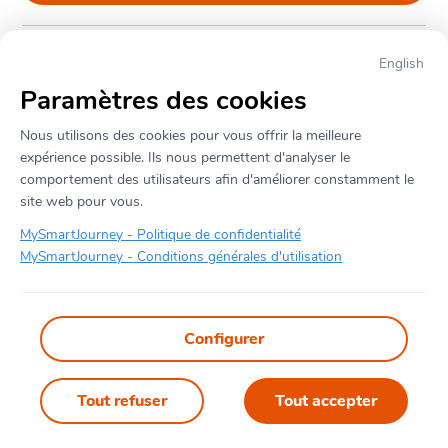
English
← Retourner vers la page principale
Paramètres des cookies
Nous utilisons des cookies pour vous offrir la meilleure 
expérience possible. Ils nous permettent d'analyser le 
comportement des utilisateurs afin d'améliorer constamment le 
site web pour vous.
MySmartJourney -
Politique de confidentialité
MySmartJourney -
Conditions générales d'utilisation
2026
 - 
Propulsé par
Configurer
v3.124.0
English
Conditions d'utilisation
Politique sur la vie privée
Tout refuser
Tout accepter
À propos de cette page
Signaler ce contenu
Paramètres de confidentialité