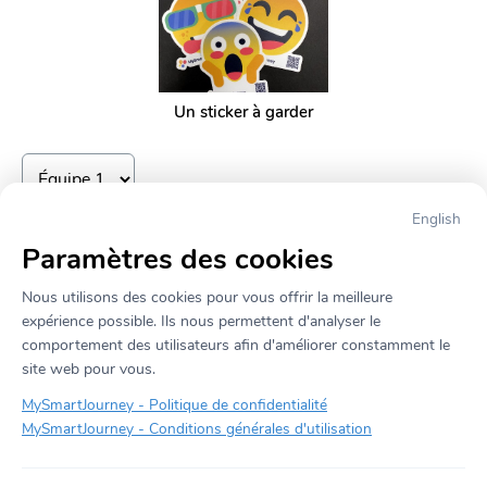
Un sticker à garder
English
Veuillez noter que cette fonctionnalité n'est possible que 
Paramètres des cookies
jusqu'à 17h00, puisqu'ensuite, il sera impossible pour nous de 
retracer où vous vous trouvez!
Nous utilisons des cookies pour vous offrir la meilleure 
expérience possible. Ils nous permettent d'analyser le 
comportement des utilisateurs afin d'améliorer constamment le 
← Retourner sur la page principale
site web pour vous.
MySmartJourney -
Politique de confidentialité
MySmartJourney -
Conditions générales d'utilisation