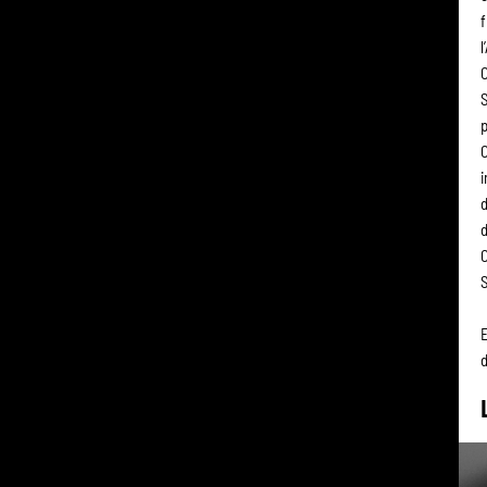
f
l
C
S
p
C
i
d
d
C
S
E
d