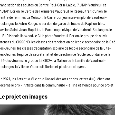
rancisation des adultes du Centre Paul-Gérin-Lajoie, l’AUTAM Vaudreuil et 
’AUTAM Dorion, le Cercle de Fermières Vaudreuil, le Réseau trait d’union, le 
entre de femmes La Moisson, le Carrefour jeunesse-emploi de Vaudreuil-
oulanges, le Zèbre Rouge, le service de garde de l’école du Papillon-bleu, 
avillon Saint-Jean-Baptiste, le Parrainage civique de Vaudreuil-Soulanges, le 
HSLD Manoir Harwood, le Club photo Vaudreuil-Dorion, le groupe de suivis 
ntensifs du CISSSMO, les classes de francisation de l’école secondaire de la Cit
es-Jeunes, les classes d’adaptation scolaire de l’école secondaire de la Cité-
es-Jeunes, l’équipe de secrétariat et de direction de l’école secondaire de la 
ité-des-Jeunes, le groupe LGBTQ2+, la Maison de la famille de Vaudreuil-
oulanges, la Ville de Vaudreuil-Dorion et plusieurs citoyens.
n 2021, les Arts et la Ville et le Conseil des arts et des lettres du Québec ont 
écerné le prix « Artiste dans la communauté » à Tina et Monica pour ce projet.
Le projet en images