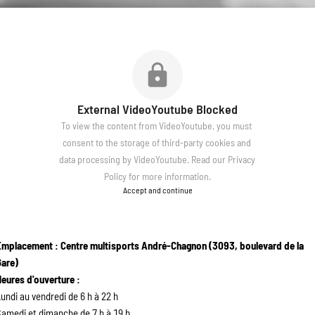
External VideoYoutube Blocked
To view the content from VideoYoutube, you must 
consent to the storage of third-party cookies and 
data processing by VideoYoutube. Read our 
Privacy 
Policy
 for more information.
Accept and continue
Emplacement : Centre multisports André-Chagnon (3093, boulevard de la 
Gare)
Heures d'ouverture :
undi au vendredi de 6 h à 22 h
amedi et dimanche de 7 h à 19 h