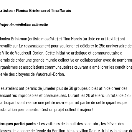
Artistes : Monica Brinkman et Tina Marais
rojet de médiation culturelle
onica Brinkman (artiste mosaïste) et Tina Marais (artiste en art textile) ont 
ravaillé sur 
Le rassemblement
 pour souligner et célébrer le 25e anniversaire de 
a Ville de Vaudreuil-Dorion. Cette initiative artistique et communautaire a 
ermis de créer une grande murale collective en collaboration avec de nombreu
rganismes et associations communautaires œuvrant à améliorer les conditions
e vie des citoyens de Vaudreuil-Dorion.
es ateliers ont permis de jumeler plus de 30 groupes ciblés afin de créer des 
encontres improbables et chaleureuses. Durant les 20 ateliers, un total de 385 
articipants ont réalisé une petite œuvre qui fait partie de cette gigantesque 
nstallation permanente. C’est un projet collectif majeur!
Groupes participants :
 Les visiteurs de la nuit des sans-abri, les élèves des 
lasses de langage de l’école du Papillon-bleu, pavillon Sainte-Trinité, la classe de