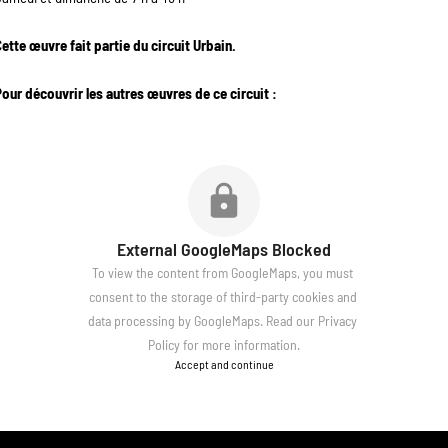
ette œuvre fait partie du circuit Urbain.
Pour découvrir les autres œuvres de ce circuit :
External GoogleMaps Blocked
To view the content from GoogleMaps, you must 
consent to the storage of third-party cookies and 
data processing by GoogleMaps. Read our 
Privacy 
Policy
 for more information.
Accept and continue