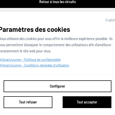
Retour à tous les circuits
Englis
Paramètres des cookies
ous utilisons des cookies pour vous offrir la meilleure expérience possible. Ils 
ous permettent d'analyser le comportement des utilisateurs afin d'améliorer 
constamment le site web pour vous.
MySmartJourney -
Politique de confidentialité
MySmartJourney -
Conditions générales d'utilisation
2026
 - 
Propulsé par
Configurer
v3.120.0
English
Conditions d'utilisation
Politique sur la vie privée
Tout refuser
Tout accepter
À propos de cette page
Signaler ce contenu
Paramètres de confidentialité