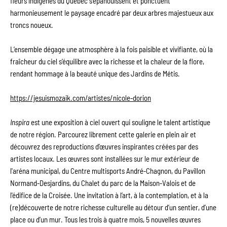
fleurs indigènes du Québec s’épanouissent et ponctuent 
harmonieusement le paysage encadré par deux arbres majestueux aux 
troncs noueux. 
L’ensemble dégage une atmosphère à la fois paisible et vivifiante, où la 
fraîcheur du ciel s’équilibre avec la richesse et la chaleur de la flore, 
rendant hommage à la beauté unique des Jardins de Métis.
https://jesuismozaik.com/artistes/nicole-dorion
Inspira 
est une exposition à ciel ouvert qui souligne le talent artistique 
de notre région. Parcourez librement cette galerie en plein air et 
découvrez des reproductions d’œuvres inspirantes créées par des 
artistes locaux. Les œuvres sont installées sur le mur extérieur de 
l'aréna municipal, du Centre multisports André-Chagnon, du Pavillon 
Normand-Desjardins, du Chalet du parc de la Maison-Valois et de 
l'édifice de la Croisée. Une invitation à l’art, à la contemplation, et à la 
(re)découverte de notre richesse culturelle au détour d’un sentier, d’une 
place ou d’un mur. Tous les trois à quatre mois, 5 nouvelles œuvres 