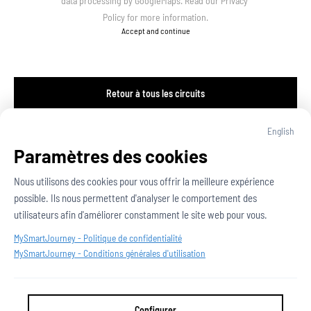
data processing by GoogleMaps. Read our 
Privacy 
Policy
 for more information.
Accept and continue
Retour à tous les circuits
English
Paramètres des cookies
Nous utilisons des cookies pour vous offrir la meilleure expérience 
possible. Ils nous permettent d'analyser le comportement des 
utilisateurs afin d'améliorer constamment le site web pour vous.
MySmartJourney -
Politique de confidentialité
MySmartJourney -
Conditions générales d'utilisation
2026
 - 
Propulsé par
Configurer