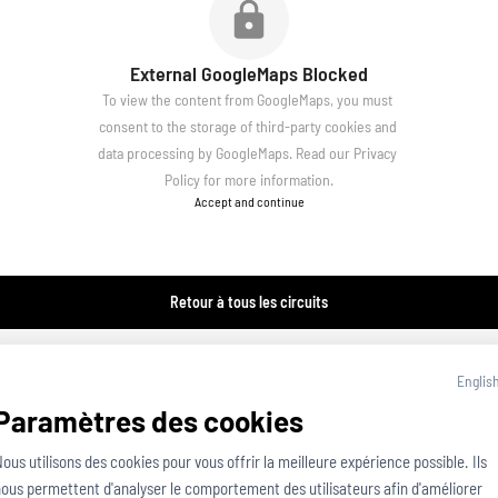
External GoogleMaps Blocked
To view the content from GoogleMaps, you must 
consent to the storage of third-party cookies and 
data processing by GoogleMaps. Read our 
Privacy 
Policy
 for more information.
Accept and continue
Retour à tous les circuits
Englis
Paramètres des cookies
ous utilisons des cookies pour vous offrir la meilleure expérience possible. Ils 
ous permettent d'analyser le comportement des utilisateurs afin d'améliorer 