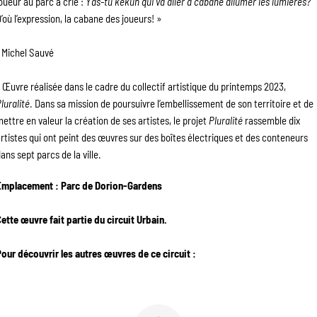
oueur au parc a crié : 
Y’as-tu kekun qui va aller à cabane allumer les lumières?
’où l’expression, la cabane des joueurs! »
 Michel Sauvé
* Œuvre réalisée dans le cadre du collectif artistique du printemps 2023, 
luralité
. Dans sa mission de poursuivre l’embellissement de son territoire et de 
ettre en valeur la création de ses artistes, le projet 
Pluralité 
rassemble dix 
rtistes qui ont peint des œuvres sur des boîtes électriques et des conteneurs 
ans sept parcs de la ville.
Emplacement : Parc de Dorion-Gardens
ette œuvre fait partie du circuit Urbain.
our découvrir les autres œuvres de ce circuit :