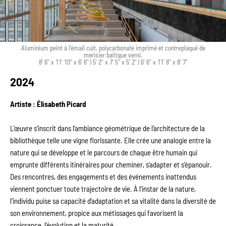
Aluminium peint à l'émail cuit, polycarbonate imprimé et contreplaqué de
merisier baltique verni.
8' 6'' x 11' 10'' x 6' 6'' | 5' 2'' x 7' 5'' x 5' 2'' | 6' 6'' x 11' 8'' x 8' 7''
2024
Artiste : Élisabeth Picard
L’œuvre s’inscrit dans l’ambiance géométrique de l’architecture de la 
bibliothèque telle une vigne florissante. Elle crée une analogie entre la 
nature qui se développe et le parcours de chaque être humain qui 
emprunte différents itinéraires pour cheminer, s’adapter et s’épanouir. 
Des rencontres, des engagements et des événements inattendus 
viennent ponctuer toute trajectoire de vie. À l’instar de la nature, 
l’individu puise sa capacité d’adaptation et sa vitalité dans la diversité de 
son environnement, propice aux métissages qui favorisent la 
croissance, l’évolution et la maturité.