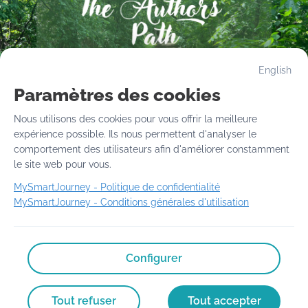
English
Paramètres des cookies
Nous utilisons des cookies pour vous offrir la meilleure 
Discover Franco-Ontarian authors 
expérience possible. Ils nous permettent d'analyser le 
while walking in the forest
comportement des utilisateurs afin d'améliorer constamment 
le site web pour vous.
Click on the author for exclusive content
MySmartJourney -
Politique de confidentialité
MySmartJourney -
Conditions générales d'utilisation
2026
 - 
Propulsé par
Configurer
v3.124.0
English
Conditions d'utilisation
Politique sur la vie privée
Tout refuser
Tout accepter