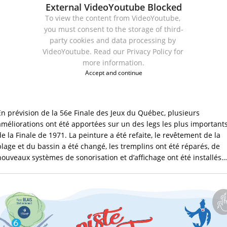
External VideoYoutube Blocked
To view the content from VideoYoutube, 
you must consent to the storage of third-
party cookies and data processing by 
VideoYoutube. Read our 
Privacy Policy
 for 
more information.
Accept and continue
En prévision de la 56e Finale des Jeux du Québec, plusieurs 
améliorations ont été apportées sur un des legs les plus importants
de la Finale de 1971. La peinture a été refaite, le revêtement de la 
plage et du bassin a été changé, les tremplins ont été réparés, de 
nouveaux systèmes de sonorisation et d’affichage ont été installés…