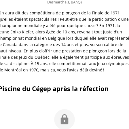
Desmarchais, BAnQ)
On aura dit des compétitions de plongeon de la Finale de 1971 
qu’elles étaient spectaculaires ! Peut-être que la participation d’une 
championne mondiale y a été pour quelque chose ? En 1971, la 
jeune Eniko Kiefer, alors âgée de 10 ans, revenait tout juste d’un 
championnat mondial en Belgique lors duquel elle avait représenté
le Canada dans la catégorie des 14 ans et plus, vu son calibre de 
haut niveau. En plus d’offrir une prestation de plongeon lors de la 
Finale des Jeux du Québec, elle a également participé aux épreuves 
de sa discipline. À 15 ans, elle compétitionnait aux Jeux olympiques 
de Montréal en 1976, mais ça, vous l’aviez déjà deviné !
Piscine du Cégep après la réfection