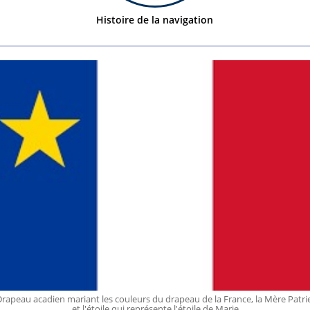
Histoire de la navigation
rapeau acadien mariant les couleurs du drapeau de la France, la Mère Patri
et l'étoile qui représente l'étoile de Marie