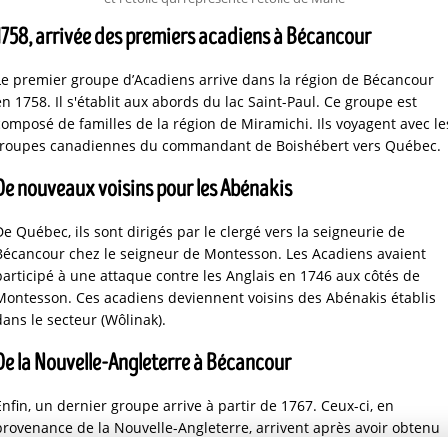
1758, arrivée des premiers acadiens à Bécancour
Le premier groupe d’Acadiens arrive dans la région de Bécancour
en 1758. Il s'établit aux abords du lac Saint-Paul. Ce groupe est
composé de familles de la région de Miramichi. Ils voyagent avec le
troupes canadiennes du commandant de Boishébert vers Québec.
De nouveaux voisins pour les Abénakis
De Québec, ils sont dirigés par le clergé vers la seigneurie de
Bécancour chez le seigneur de Montesson. Les Acadiens avaient
participé à une attaque contre les Anglais en 1746 aux côtés de
Montesson. Ces acadiens deviennent voisins des Abénakis établis
dans le secteur (Wôlinak).
De la Nouvelle-Angleterre à Bécancour
Enfin, un dernier groupe arrive à partir de 1767. Ceux-ci, en
provenance de la Nouvelle-Angleterre, arrivent après avoir obtenu