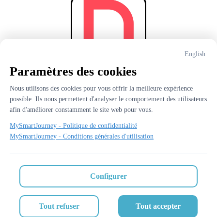
English
Paramètres des cookies
Découvrez Gallea
Nous utilisons des cookies pour vous offrir la meilleure expérience 
possible. Ils nous permettent d'analyser le comportement des utilisateurs 
RETOUR AU SOMMAIRE
afin d'améliorer constamment le site web pour vous.
MySmartJourney -
Politique de confidentialité
MySmartJourney -
Conditions générales d'utilisation
2026
 - 
Propulsé par
Configurer
v3.124.0
English
Conditions d'utilisation
Politique sur la vie privée
Tout refuser
Tout accepter
À propos de cette page
Signaler ce contenu