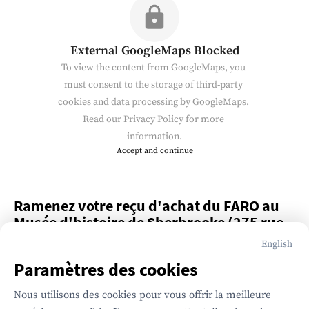
External GoogleMaps Blocked
To view the content from GoogleMaps, you 
must consent to the storage of third-party 
cookies and data processing by GoogleMaps. 
Read our 
Privacy Policy
 for more 
information.
Accept and continue
Ramenez votre reçu d'achat du FARO au 
Musée d'histoire de Sherbrooke (275 rue 
Dufferin) et courez la chance de gagner 
English
des prix chez les commerces participants.
Paramètres des cookies
Nous utilisons des cookies pour vous offrir la meilleure 