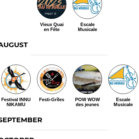
Vieux Quai
Escale
en Fête
Musicale
AUGUST
Festival INNU
Festi-Grîles
POW WOW
Escale
NIKAMU
des jeunes
Musicale
SEPTEMBER