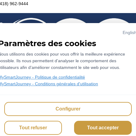
(418) 962-9444
Englis
Paramètres des cookies
Nous utilisons des cookies pour vous offrir la meilleure expérience 
possible. Ils nous permettent d'analyser le comportement des 
utilisateurs afin d'améliorer constamment le site web pour vous.
MySmartJourney -
Politique de confidentialité
MySmartJourney -
Conditions générales d'utilisation
2026
 - 
Propulsé par
Configurer
v3.120.0
English
Conditions d'utilisation
Politique sur la vie privée
Tout refuser
Tout accepter
À propos de cette page
Signaler ce contenu