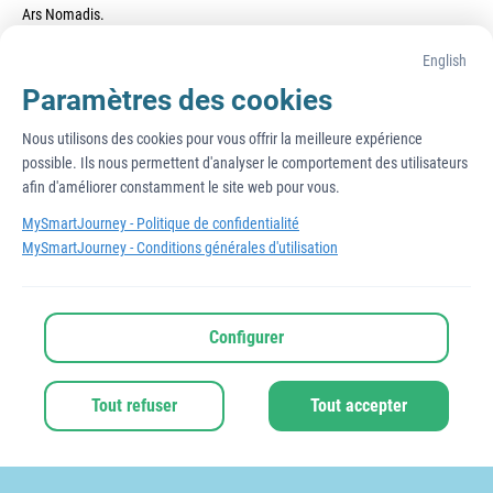
Ars Nomadis.
English
Aventure pédestre et sonore "Sous les balcons la plage"
(durée 50 minutes)
Paramètres des cookies
Nous utilisons des cookies pour vous offrir la meilleure expérience 
possible. Ils nous permettent d'analyser le comportement des utilisateurs 
Revenir à votre page d'accueil et découvrir votre
prochaine halte
afin d'améliorer constamment le site web pour vous.
MySmartJourney -
Politique de confidentialité
MySmartJourney -
Conditions générales d'utilisation
2026
 - 
Propulsé par
Configurer
v3.124.0
English
Conditions d'utilisation
Politique sur la vie privée
Tout refuser
Tout accepter
À propos de cette page
Signaler ce contenu
Paramètres de confidentialité