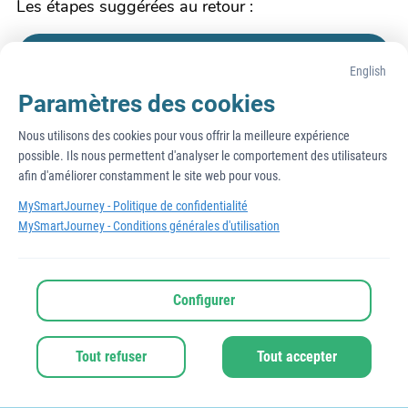
Les étapes suggérées au retour :
9. Le parc de Champagné 👉
English
Paramètres des cookies
10. Les chèvres des fossés 👉
Nous utilisons des cookies pour vous offrir la meilleure expérience 
possible. Ils nous permettent d'analyser le comportement des utilisateurs 
11. La promenade des Bonnets rouges 👉
afin d'améliorer constamment le site web pour vous.
MySmartJourney -
Politique de confidentialité
MySmartJourney -
Conditions générales d'utilisation
2026
 - 
Propulsé par
Configurer
v3.123.0
English
Conditions d'utilisation
Politique sur la vie privée
Tout refuser
Tout accepter
À propos de cette page
Signaler ce contenu
Paramètres de confidentialité